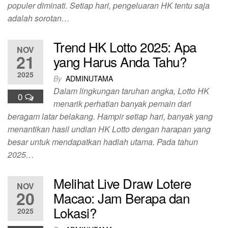
populer diminati. Setiap hari, pengeluaran HK tentu saja
adalah sorotan…
Trend HK Lotto 2025: Apa
NOV
21
yang Harus Anda Tahu?
2025
By
ADMINUTAMA
Dalam lingkungan taruhan angka, Lotto HK
0
menarik perhatian banyak pemain dari
beragam latar belakang. Hampir setiap hari, banyak yang
menantikan hasil undian HK Lotto dengan harapan yang
besar untuk mendapatkan hadiah utama. Pada tahun
2025…
Melihat Live Draw Lotere
NOV
20
Macao: Jam Berapa dan
Lokasi?
2025