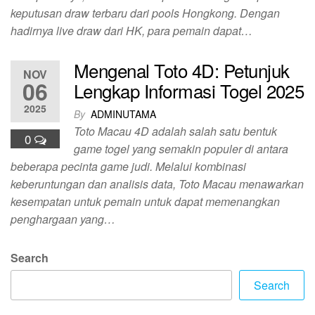
keputusan draw terbaru dari pools Hongkong. Dengan
hadirnya live draw dari HK, para pemain dapat…
Mengenal Toto 4D: Petunjuk
NOV
06
Lengkap Informasi Togel 2025
2025
By
ADMINUTAMA
Toto Macau 4D adalah salah satu bentuk
0
game togel yang semakin populer di antara
beberapa pecinta game judi. Melalui kombinasi
keberuntungan dan analisis data, Toto Macau menawarkan
kesempatan untuk pemain untuk dapat memenangkan
penghargaan yang…
Search
Search