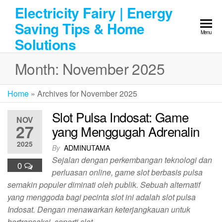
Skip
Electricity Fairy | Energy
to
Saving Tips & Home
the
Menu
Solutions
content
Month:
November 2025
Home
»
Archives for November 2025
Slot Pulsa Indosat: Game
NOV
27
yang Menggugah Adrenalin
2025
By
ADMINUTAMA
Sejalan dengan perkembangan teknologi dan
0
perluasan online, game slot berbasis pulsa
semakin populer diminati oleh publik. Sebuah alternatif
yang menggoda bagi pecinta slot ini adalah slot pulsa
Indosat. Dengan menawarkan keterjangkauan untuk
bertransaksi, seperti slot…